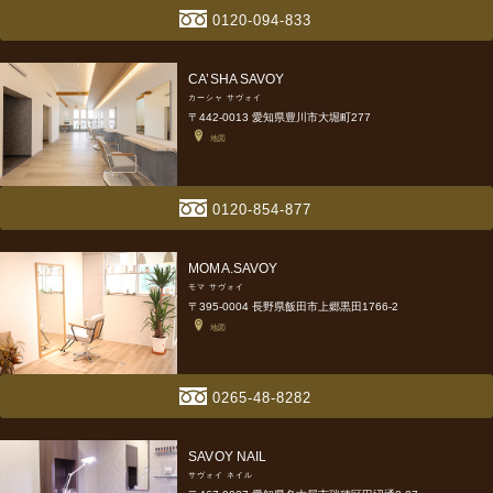
0120-094-833
CA’SHA SAVOY
カーシャ サヴォイ
〒442-0013 愛知県豊川市大堀町277
地図
0120-854-877
MOMA.SAVOY
モマ サヴォイ
〒395-0004 長野県飯田市上郷黒田1766-2
地図
0265-48-8282
SAVOY NAIL
サヴォイ ネイル