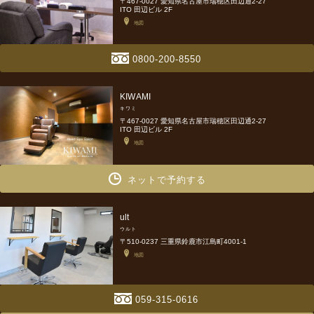
〒467-0027 愛知県名古屋市瑞穂区田辺通2-27
ITO 田辺ビル 2F
地図
0800-200-8550
KIWAMI
キワミ
〒467-0027 愛知県名古屋市瑞穂区田辺通2-27
ITO 田辺ビル 2F
地図
ネットで予約する
ult
ウルト
〒510-0237 三重県鈴鹿市江島町4001-1
地図
059-315-0616