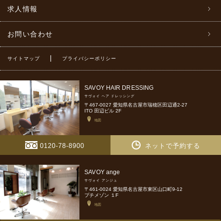
求人情報
お問い合わせ
|
サイトマップ
プライバシーポリシー
SAVOY HAIR DRESSING
サヴォイ ヘア ドレッシング
〒467-0027 愛知県名古屋市瑞穂区田辺通2-27
ITO 田辺ビル 2F
地図
0120-78-8900
ネットで予約する
SAVOY ange
サヴォイ アンジュ
〒461-0024 愛知県名古屋市東区山口町9-12
プチメゾン １F
地図