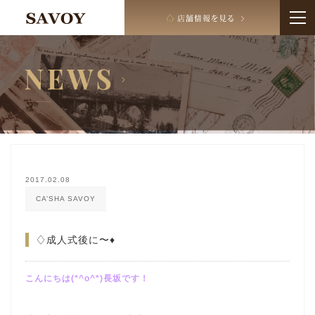
2017.02.08
CA’SHA SAVOY
♢成人式後に〜♦︎
こんにちは(*^o^*)長坂です！