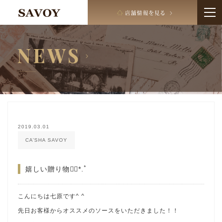
2019.03.01
CA’SHA SAVOY
嬉しい贈り物❁⃘*.ﾟ
こんにちは七原です^ ^
先日お客様からオススメのソースをいただきました！！