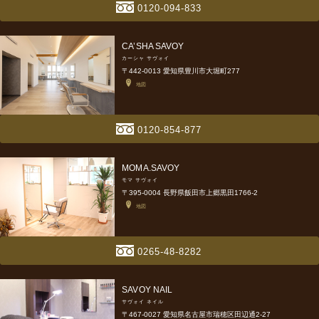
0120-094-833
CA’SHA SAVOY
カーシャ サヴォイ
〒442-0013 愛知県豊川市大堀町277
地図
0120-854-877
MOMA.SAVOY
モマ サヴォイ
〒395-0004 長野県飯田市上郷黒田1766-2
地図
0265-48-8282
SAVOY NAIL
サヴォイ ネイル
〒467-0027 愛知県名古屋市瑞穂区田辺通2-27