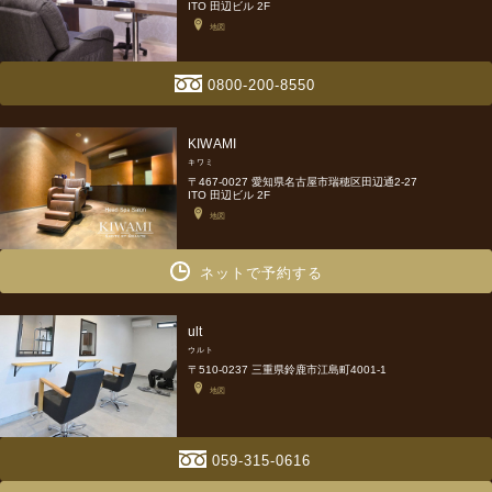
ITO 田辺ビル 2F
地図
0800-200-8550
KIWAMI
キワミ
〒467-0027 愛知県名古屋市瑞穂区田辺通2-27
ITO 田辺ビル 2F
地図
ネットで予約する
ult
ウルト
〒510-0237 三重県鈴鹿市江島町4001-1
地図
059-315-0616