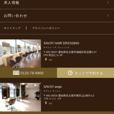
求人情報
お問い合わせ
|
サイトマップ
プライバシーポリシー
SAVOY HAIR DRESSING
サヴォイ ヘア ドレッシング
〒467-0027 愛知県名古屋市瑞穂区田辺通2-27
ITO 田辺ビル 2F
地図
0120-78-8900
ネットで予約する
SAVOY ange
サヴォイ アンジュ
〒461-0024 愛知県名古屋市東区山口町9-12
プチメゾン １F
地図