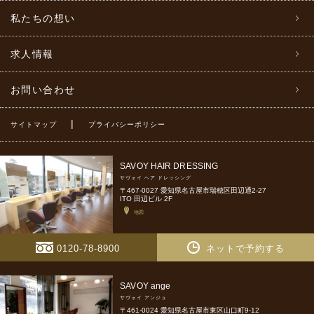
私たちの想い
求人情報
お問い合わせ
|
サイトマップ
プライバシーポリシー
SAVOY HAIR DRESSING
サヴォイ ヘア ドレッシング
〒467-0027 愛知県名古屋市瑞穂区田辺通2-27
ITO 田辺ビル 2F
地図
0120-78-8900
ネットで予約する
SAVOY ange
サヴォイ アンジュ
〒461-0024 愛知県名古屋市東区山口町9-12