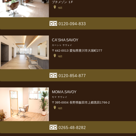
プチメゾン １F
地図
0120-094-833
CA’SHA SAVOY
カーシャ サヴォイ
〒442-0013 愛知県豊川市大堀町277
地図
0120-854-877
MOMA.SAVOY
モマ サヴォイ
〒395-0004 長野県飯田市上郷黒田1766-2
地図
0265-48-8282