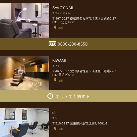
SAVOY NAIL
サヴォイ ネイル
〒467-0027 愛知県名古屋市瑞穂区田辺通2-27
ITO 田辺ビル 2F
地図
0800-200-8550
KIWAMI
キワミ
〒467-0027 愛知県名古屋市瑞穂区田辺通2-27
ITO 田辺ビル 2F
地図
ネットで予約する
ult
ウルト
〒510-0237 三重県鈴鹿市江島町4001-1
地図