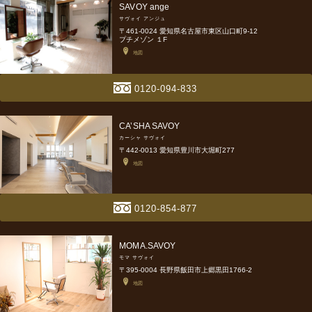
SAVOY ange
サヴォイ アンジュ
〒461-0024 愛知県名古屋市東区山口町9-12
プチメゾン １F
地図
0120-094-833
CA’SHA SAVOY
カーシャ サヴォイ
〒442-0013 愛知県豊川市大堀町277
地図
0120-854-877
MOMA.SAVOY
モマ サヴォイ
〒395-0004 長野県飯田市上郷黒田1766-2
地図