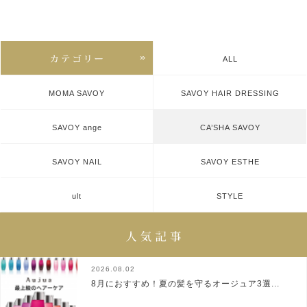
ALL
MOMA SAVOY
SAVOY HAIR DRESSING
SAVOY ange
CA’SHA SAVOY
SAVOY NAIL
SAVOY ESTHE
ult
STYLE
2026.08.02
8月におすすめ！夏の髪を守るオージュア3選...