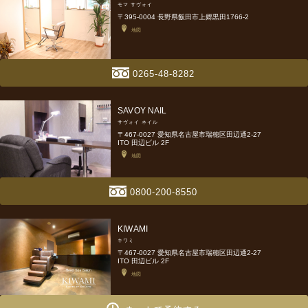
モマ サヴォイ
〒395-0004 長野県飯田市上郷黒田1766-2
地図
0265-48-8282
SAVOY NAIL
サヴォイ ネイル
〒467-0027 愛知県名古屋市瑞穂区田辺通2-27
ITO 田辺ビル 2F
地図
0800-200-8550
KIWAMI
キワミ
〒467-0027 愛知県名古屋市瑞穂区田辺通2-27
ITO 田辺ビル 2F
地図