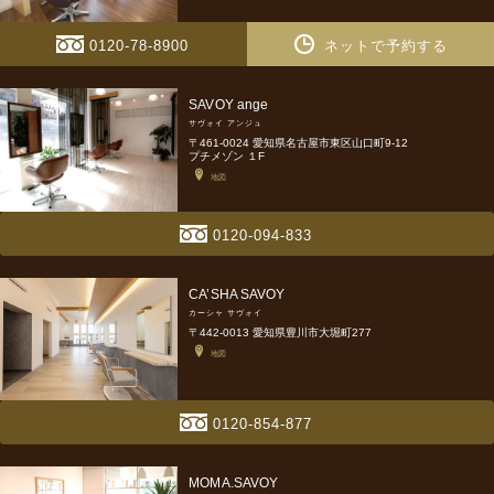
0120-78-8900
ネットで予約する
SAVOY ange
サヴォイ アンジュ
〒461-0024 愛知県名古屋市東区山口町9-12
プチメゾン １F
地図
0120-094-833
CA’SHA SAVOY
カーシャ サヴォイ
〒442-0013 愛知県豊川市大堀町277
地図
0120-854-877
MOMA.SAVOY