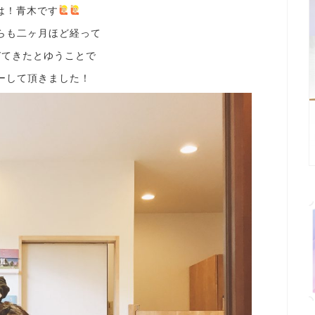
は！青木です
らも二ヶ月ほど経って
びてきたとゆうことで
ーして頂きました！