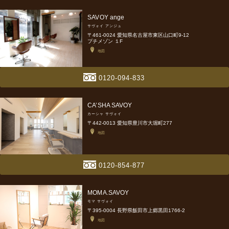
SAVOY ange
サヴォイ アンジュ
〒461-0024 愛知県名古屋市東区山口町9-12
プチメゾン １F
地図
0120-094-833
CA’SHA SAVOY
カーシャ サヴォイ
〒442-0013 愛知県豊川市大堀町277
地図
0120-854-877
MOMA.SAVOY
モマ サヴォイ
〒395-0004 長野県飯田市上郷黒田1766-2
地図