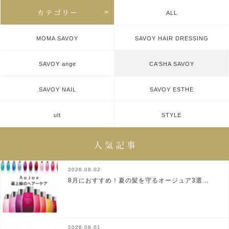
ALL
MOMA SAVOY
SAVOY HAIR DRESSING
SAVOY ange
CA’SHA SAVOY
SAVOY NAIL
SAVOY ESTHE
ult
STYLE
2026.08.02
8月におすすめ！夏の髪を守るオージュア3選...
2026.08.01