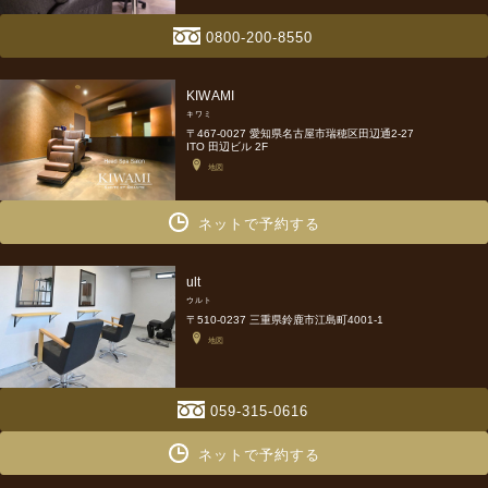
0800-200-8550
KIWAMI
キワミ
〒467-0027 愛知県名古屋市瑞穂区田辺通2-27
ITO 田辺ビル 2F
地図
ネットで予約する
ult
ウルト
〒510-0237 三重県鈴鹿市江島町4001-1
地図
059-315-0616
ネットで予約する