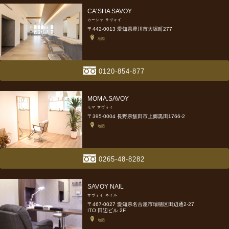
CA’SHA SAVOY
カーシャ サヴォイ
〒442-0013 愛知県豊川市大堀町277
地図
0120-854-877
MOMA.SAVOY
モマ サヴォイ
〒395-0004 長野県飯田市上郷黒田1766-2
地図
0265-48-8282
SAVOY NAIL
サヴォイ ネイル
〒467-0027 愛知県名古屋市瑞穂区田辺通2-27
ITO 田辺ビル 2F
地図