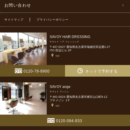
お問い合わせ
|
サイトマップ
プライバシーポリシー
SAVOY HAIR DRESSING
サヴォイ ヘア ドレッシング
〒467-0027 愛知県名古屋市瑞穂区田辺通2-27
ITO 田辺ビル 2F
地図
0120-78-8900
ネットで予約する
SAVOY ange
サヴォイ アンジュ
〒461-0024 愛知県名古屋市東区山口町9-12
プチメゾン １F
地図
0120-094-833