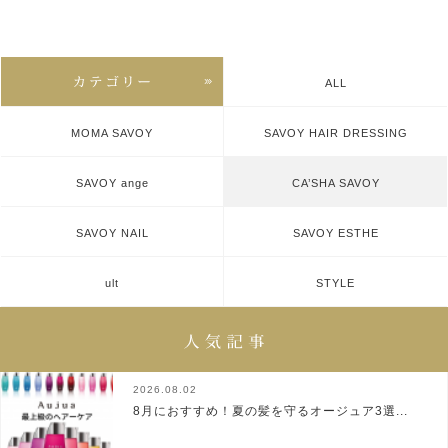
ALL
MOMA SAVOY
SAVOY HAIR DRESSING
SAVOY ange
CA’SHA SAVOY
SAVOY NAIL
SAVOY ESTHE
ult
STYLE
2026.08.02
8月におすすめ！夏の髪を守るオージュア3選...