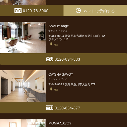
0120-78-8900
ネットで予約する
SAVOY ange
サヴォイ アンジュ
〒461-0024 愛知県名古屋市東区山口町9-12
プチメゾン １F
地図
0120-094-833
CA’SHA SAVOY
カーシャ サヴォイ
〒442-0013 愛知県豊川市大堀町277
地図
0120-854-877
MOMA.SAVOY