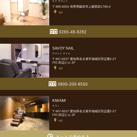
モマ サヴォイ
〒395-0004 長野県飯田市上郷黒田1766-2
地図
0265-48-8282
SAVOY NAIL
サヴォイ ネイル
〒467-0027 愛知県名古屋市瑞穂区田辺通2-27
ITO 田辺ビル 2F
地図
0800-200-8550
KIWAMI
キワミ
〒467-0027 愛知県名古屋市瑞穂区田辺通2-27
ITO 田辺ビル 2F
地図
ネットで予約する