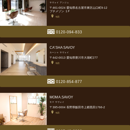
サヴォイ アンジュ
〒461-0024 愛知県名古屋市東区山口町9-12
プチメゾン １F
地図
0120-094-833
CA’SHA SAVOY
カーシャ サヴォイ
〒442-0013 愛知県豊川市大堀町277
地図
0120-854-877
MOMA.SAVOY
モマ サヴォイ
〒395-0004 長野県飯田市上郷黒田1766-2
地図