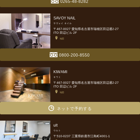
0265-48-8282
SAVOY NAIL
サヴォイ ネイル
〒467-0027 愛知県名古屋市瑞穂区田辺通2-27
ITO 田辺ビル 2F
地図
0800-200-8550
KIWAMI
キワミ
〒467-0027 愛知県名古屋市瑞穂区田辺通2-27
ITO 田辺ビル 2F
地図
ネットで予約する
ult
ウルト
〒510-0237 三重県鈴鹿市江島町4001-1