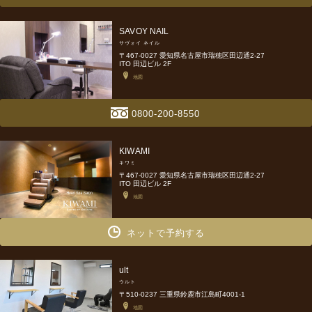
SAVOY NAIL
サヴォイ ネイル
〒467-0027 愛知県名古屋市瑞穂区田辺通2-27
ITO 田辺ビル 2F
地図
0800-200-8550
KIWAMI
キワミ
〒467-0027 愛知県名古屋市瑞穂区田辺通2-27
ITO 田辺ビル 2F
地図
ネットで予約する
ult
ウルト
〒510-0237 三重県鈴鹿市江島町4001-1
地図