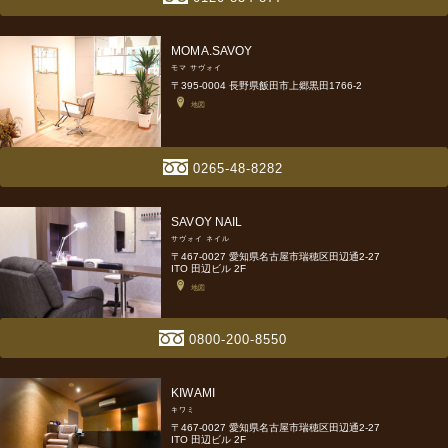
MOMA.SAVOY
モマ サヴォイ
〒395-0004 長野県飯田市上郷黒田1766-2
地図
0265-48-8282
SAVOY NAIL
サヴォイ ネイル
〒467-0027 愛知県名古屋市瑞穂区田辺通2-27
ITO 田辺ビル 2F
地図
0800-200-8550
KIWAMI
キワミ
〒467-0027 愛知県名古屋市瑞穂区田辺通2-27
ITO 田辺ビル 2F