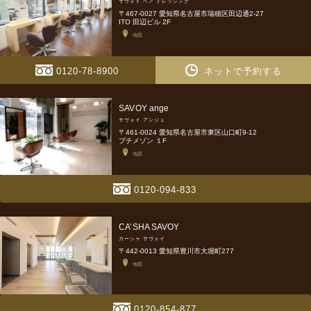
サヴォイ ヘア ドレッシング
〒467-0027 愛知県名古屋市瑞穂区田辺通2-27
ITO 田辺ビル 2F
地図
0120-78-8900
ネットで予約する
SAVOY ange
サヴォイ アンジュ
〒461-0024 愛知県名古屋市東区山口町9-12
プチメゾン １F
地図
0120-094-833
CA’SHA SAVOY
カーシャ サヴォイ
〒442-0013 愛知県豊川市大堀町277
地図
0120-854-877