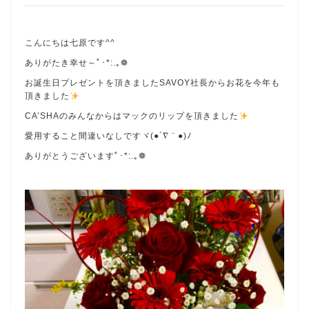
こんにちは七原です^^
ありがたき幸せ～ﾟ･*:.｡❁
お誕生日プレゼントを頂きましたSAVOY社長からお花を今年も
頂きました
CA’SHAのみんなからはマックのリップを頂きました
愛用すること間違いなしですヾ(●´∇｀●)ﾉ
ありがとうございますﾟ･*:.｡❁