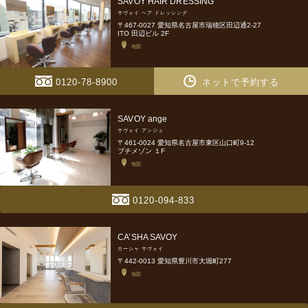
SAVOY HAIR DRESSING
サヴォイ ヘア ドレッシング
〒467-0027 愛知県名古屋市瑞穂区田辺通2-27
ITO 田辺ビル 2F
地図
0120-78-8900
ネットで予約する
SAVOY ange
サヴォイ アンジュ
〒461-0024 愛知県名古屋市東区山口町9-12
プチメゾン １F
地図
0120-094-833
CA’SHA SAVOY
カーシャ サヴォイ
〒442-0013 愛知県豊川市大堀町277
地図