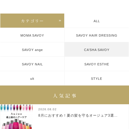
ALL
MOMA SAVOY
SAVOY HAIR DRESSING
SAVOY ange
CA’SHA SAVOY
SAVOY NAIL
SAVOY ESTHE
ult
STYLE
2026.08.02
8月におすすめ！夏の髪を守るオージュア3選...