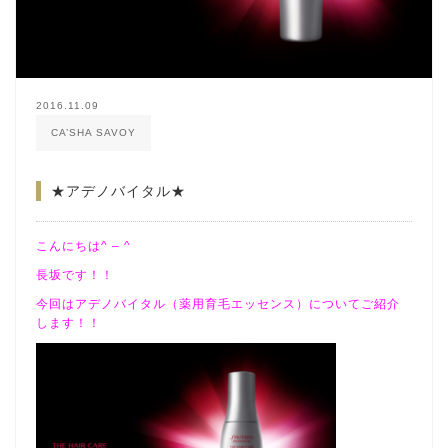
2016.11.09
CA’SHA SAVOY
★アデノバイタル★
こんにちは^ – ^
長坂です！！
今回はアデノバイタル（薬用育毛エッセンス）についてご紹介
します！！