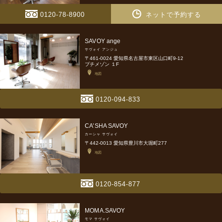
0120-78-8900
ネットで予約する
SAVOY ange
サヴォイ アンジュ
〒461-0024 愛知県名古屋市東区山口町9-12
プチメゾン １F
地図
0120-094-833
CA’SHA SAVOY
カーシャ サヴォイ
〒442-0013 愛知県豊川市大堀町277
地図
0120-854-877
MOMA.SAVOY
モマ サヴォイ