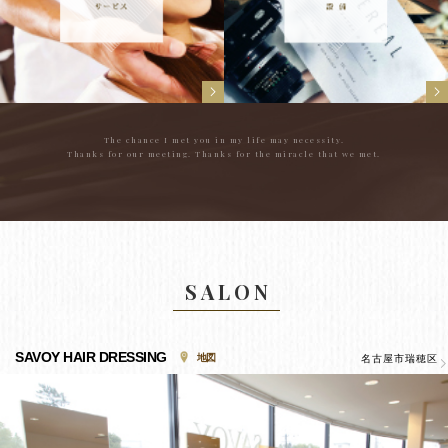
The chance I met you in my life may necessity.
Thanks for our meeting. Thanks for the miracle that we met.
SALON
SAVOY HAIR DRESSING
地図
名古屋市瑞穂区