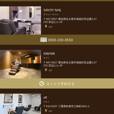
SAVOY NAIL
サヴォイ ネイル
〒467-0027 愛知県名古屋市瑞穂区田辺通2-27
ITO 田辺ビル 2F
地図
0800-200-8550
KIWAMI
キワミ
〒467-0027 愛知県名古屋市瑞穂区田辺通2-27
ITO 田辺ビル 2F
地図
ネットで予約する
ult
ウルト
〒510-0237 三重県鈴鹿市江島町4001-1
地図